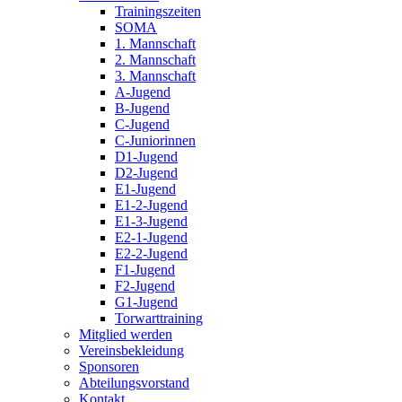
Trainingszeiten
SOMA
1. Mannschaft
2. Mannschaft
3. Mannschaft
A-Jugend
B-Jugend
C-Jugend
C-Juniorinnen
D1-Jugend
D2-Jugend
E1-Jugend
E1-2-Jugend
E1-3-Jugend
E2-1-Jugend
E2-2-Jugend
F1-Jugend
F2-Jugend
G1-Jugend
Torwarttraining
Mitglied werden
Vereinsbekleidung
Sponsoren
Abteilungsvorstand
Kontakt