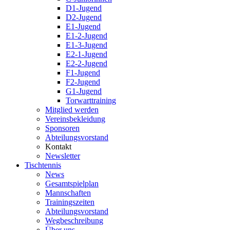
D1-Jugend
D2-Jugend
E1-Jugend
E1-2-Jugend
E1-3-Jugend
E2-1-Jugend
E2-2-Jugend
F1-Jugend
F2-Jugend
G1-Jugend
Torwarttraining
Mitglied werden
Vereinsbekleidung
Sponsoren
Abteilungsvorstand
Kontakt
Newsletter
Tischtennis
News
Gesamtspielplan
Mannschaften
Trainingszeiten
Abteilungsvorstand
Wegbeschreibung
Über uns