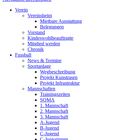
Verein
Vereinsheim
Mietbare Ausstattung
Belegungen
Vorstand
Kindeswohlbeauftragte
Mitglied werden
Chronik
Fussball
News & Termine
Sportanlage
Wegbeschreibung
Projekt Kunstrasen
Projekt Infrastruktur
Mannschaften
Trainingszeiten
SOMA
1. Mannschaft
2. Mannschaft
3. Mannschaft
A-Jugend
B-Jugend
C-Jugend
C-Juniorinnen