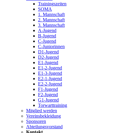
Trainingszeiten
SOMA
1. Mannschaft
2. Mannschaft
3. Mannschaft
A-Jugend
B-Jugend
C-Jugend
C-Juniorinnen
D1-Jugend
D2-Jugend
E1-Jugend
E1-2-Jugend
E1-3-Jugend
E2-1-Jugend
E2-2-Jugend
F1-Jugend
F2-Jugend
G1-Jugend
Torwarttraining
Mitglied werden
Vereinsbekleidung
Sponsoren
Abteilungsvorstand
Kontakt