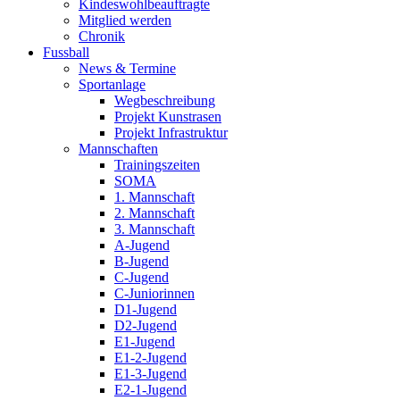
Kindeswohlbeauftragte
Mitglied werden
Chronik
Fussball
News & Termine
Sportanlage
Wegbeschreibung
Projekt Kunstrasen
Projekt Infrastruktur
Mannschaften
Trainingszeiten
SOMA
1. Mannschaft
2. Mannschaft
3. Mannschaft
A-Jugend
B-Jugend
C-Jugend
C-Juniorinnen
D1-Jugend
D2-Jugend
E1-Jugend
E1-2-Jugend
E1-3-Jugend
E2-1-Jugend