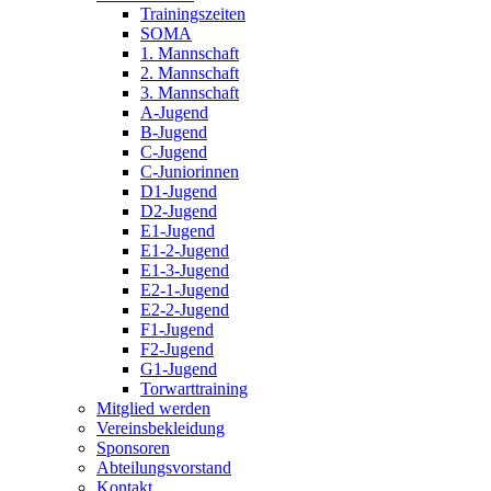
Trainingszeiten
SOMA
1. Mannschaft
2. Mannschaft
3. Mannschaft
A-Jugend
B-Jugend
C-Jugend
C-Juniorinnen
D1-Jugend
D2-Jugend
E1-Jugend
E1-2-Jugend
E1-3-Jugend
E2-1-Jugend
E2-2-Jugend
F1-Jugend
F2-Jugend
G1-Jugend
Torwarttraining
Mitglied werden
Vereinsbekleidung
Sponsoren
Abteilungsvorstand
Kontakt