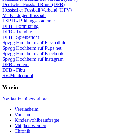
Deutscher Fussball Bund (DFB)
Hessischer Fussball Verband (HFV)
MTK - Jugendfussball
LSBH - Bildungsakademie
DFB - Fortbildung
DFB - Training
DFB - Spielbericht
Spvgg Hochheim auf Fussball.de
Spvgg Hochheim auf Fupa.net
Spvgg Hochheim auf Facebook
Spvgg Hochheim auf Instagram
DFB - Verein
DFB - Fibu
SV-Meldeportal
Verein
Navigation überspringen
Vereinsheim
Vorstand
Kindeswohlbeauftragte
Mitglied werden
Chronik