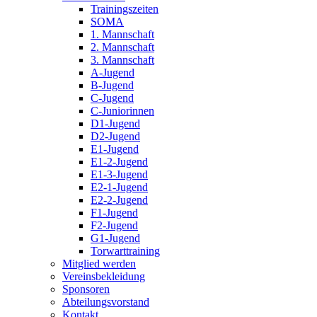
Trainingszeiten
SOMA
1. Mannschaft
2. Mannschaft
3. Mannschaft
A-Jugend
B-Jugend
C-Jugend
C-Juniorinnen
D1-Jugend
D2-Jugend
E1-Jugend
E1-2-Jugend
E1-3-Jugend
E2-1-Jugend
E2-2-Jugend
F1-Jugend
F2-Jugend
G1-Jugend
Torwarttraining
Mitglied werden
Vereinsbekleidung
Sponsoren
Abteilungsvorstand
Kontakt