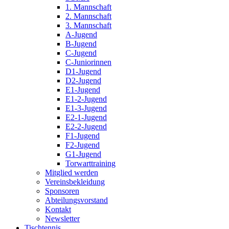
1. Mannschaft
2. Mannschaft
3. Mannschaft
A-Jugend
B-Jugend
C-Jugend
C-Juniorinnen
D1-Jugend
D2-Jugend
E1-Jugend
E1-2-Jugend
E1-3-Jugend
E2-1-Jugend
E2-2-Jugend
F1-Jugend
F2-Jugend
G1-Jugend
Torwarttraining
Mitglied werden
Vereinsbekleidung
Sponsoren
Abteilungsvorstand
Kontakt
Newsletter
Tischtennis