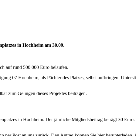
nplatzes in Hochheim am 30.09.
ich auf rund 500.000 Euro belaufen.
inigung 07 Hochheim, als Pächter des Platzes, selbst aufbringen. Unte
bar zum Gelingen dieses Projektes beitragen.
nplatzes in Hochheim. Der jährliche Mitgliedsbeitrag beträgt 30 Euro.
hn per Post an uns zurück. Den Antrag können Sie hier herunterladen. 