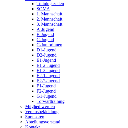
Trainingszeiten
SOMA
1. Mannschaft
2. Mannschaft
3. Mannschaft
A-Jugend
B-Jugend
C-Jugend
C-Juniorinnen
D1-Jugend
D2-Jugend
E1-Jugend
E1-2-Jugend
E1-3-Jugend
E2-1-Jugend
E2-2-Jugend
F1-Jugend
F2-Jugend
G1-Jugend
Torwarttraining
Mitglied werden
Vereinsbekleidung
Sponsoren
Abteilungsvorstand
Kontakt