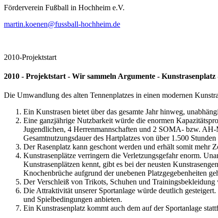
Förderverein Fußball in Hochheim e.V.
martin.koenen@fussball-hochheim.de
2010-Projektstart
2010 - Projektstart - Wir sammeln Argumente - Kunstrasenplat
Die Umwandlung des alten Tennenplatzes in einen modernen Kunstrasen
Ein Kunstrasen bietet über das gesamte Jahr hinweg, unabhängi
Eine ganzjährige Nutzbarkeit würde die enormen Kapazitätsprob
Jugendlichen, 4 Herrenmannschaften und 2 SOMA- bzw. AH-Mann
Gesamtnutzungsdauer des Hartplatzes von über 1.500 Stunden p
Der Rasenplatz kann geschont werden und erhält somit mehr Ze
Kunstrasenplätze verringern die Verletzungsgefahr enorm. U
Kunstrasenplätzen kennt, gibt es bei der neusten Kunstrasengen
Knochenbrüche aufgrund der unebenen Platzgegebenheiten gehö
Der Verschleiß von Trikots, Schuhen und Trainingsbekleidung w
Die Attraktivität unserer Sportanlage würde deutlich gesteig
und Spielbedingungen anbieten.
Ein Kunstrasenplatz kommt auch dem auf der Sportanlage statt