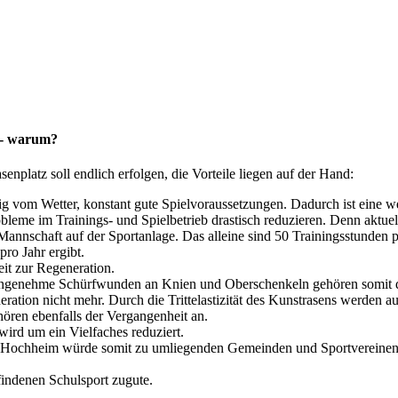
z - warum?
platz soll endlich erfolgen, die Vorteile liegen auf der Hand:
g vom Wetter, konstant gute Spielvoraussetzungen. Dadurch ist eine we
leme im Trainings- und Spielbetrieb drastisch reduzieren. Denn aktue
schaft auf der Sportanlage. Das alleine sind 50 Trainingsstunden p
ro Jahr ergibt.
it zur Regeneration.
nangenehme Schürfwunden an Knien und Oberschenkeln gehören somit d
eration nicht mehr. Durch die Trittelastizität des Kunstrasens werden a
ren ebenfalls der Vergangenheit an.
ird um ein Vielfaches reduziert.
ert. Hochheim würde somit zu umliegenden Gemeinden und Sportvereinen 
findenen Schulsport zugute.