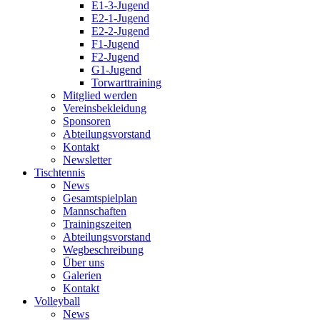
E1-3-Jugend
E2-1-Jugend
E2-2-Jugend
F1-Jugend
F2-Jugend
G1-Jugend
Torwarttraining
Mitglied werden
Vereinsbekleidung
Sponsoren
Abteilungsvorstand
Kontakt
Newsletter
Tischtennis
News
Gesamtspielplan
Mannschaften
Trainingszeiten
Abteilungsvorstand
Wegbeschreibung
Über uns
Galerien
Kontakt
Volleyball
News