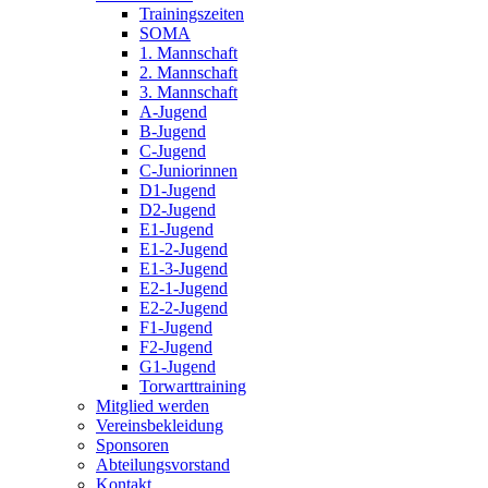
Trainingszeiten
SOMA
1. Mannschaft
2. Mannschaft
3. Mannschaft
A-Jugend
B-Jugend
C-Jugend
C-Juniorinnen
D1-Jugend
D2-Jugend
E1-Jugend
E1-2-Jugend
E1-3-Jugend
E2-1-Jugend
E2-2-Jugend
F1-Jugend
F2-Jugend
G1-Jugend
Torwarttraining
Mitglied werden
Vereinsbekleidung
Sponsoren
Abteilungsvorstand
Kontakt