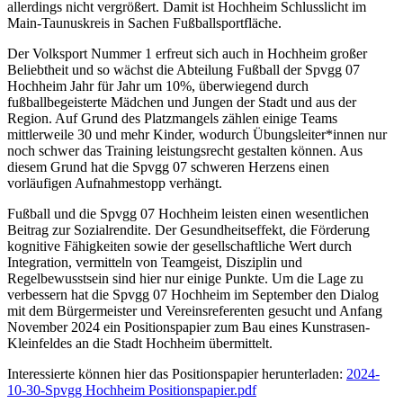
allerdings nicht vergrößert. Damit ist Hochheim Schlusslicht im
Main-Taunuskreis in Sachen Fußballsportfläche.
Der Volksport Nummer 1 erfreut sich auch in Hochheim großer
Beliebtheit und so wächst die Abteilung Fußball der Spvgg 07
Hochheim Jahr für Jahr um 10%, überwiegend durch
fußballbegeisterte Mädchen und Jungen der Stadt und aus der
Region. Auf Grund des Platzmangels zählen einige Teams
mittlerweile 30 und mehr Kinder, wodurch Übungsleiter*innen nur
noch schwer das Training leistungsrecht gestalten können. Aus
diesem Grund hat die Spvgg 07 schweren Herzens einen
vorläufigen Aufnahmestopp verhängt.
Fußball und die Spvgg 07 Hochheim leisten einen wesentlichen
Beitrag zur Sozialrendite. Der Gesundheitseffekt, die Förderung
kognitive Fähigkeiten sowie der gesellschaftliche Wert durch
Integration, vermitteln von Teamgeist, Disziplin und
Regelbewusstsein sind hier nur einige Punkte. Um die Lage zu
verbessern hat die Spvgg 07 Hochheim im September den Dialog
mit dem Bürgermeister und Vereinsreferenten gesucht und Anfang
November 2024 ein Positionspapier zum Bau eines Kunstrasen-
Kleinfeldes an die Stadt Hochheim übermittelt.
Interessierte können hier das Positionspapier herunterladen:
2024-
10-30-Spvgg Hochheim Positionspapier.pdf