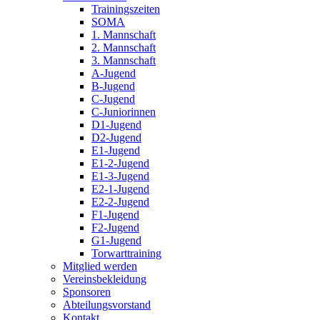
Trainingszeiten
SOMA
1. Mannschaft
2. Mannschaft
3. Mannschaft
A-Jugend
B-Jugend
C-Jugend
C-Juniorinnen
D1-Jugend
D2-Jugend
E1-Jugend
E1-2-Jugend
E1-3-Jugend
E2-1-Jugend
E2-2-Jugend
F1-Jugend
F2-Jugend
G1-Jugend
Torwarttraining
Mitglied werden
Vereinsbekleidung
Sponsoren
Abteilungsvorstand
Kontakt