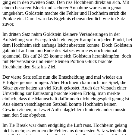
ging es in den zweiten Satz. Den riss Hochheim direkt an sich. Mit
einem besseren Block und sicherer Annahme war es nun genau
umgekehrt, Goldstein machte die Fehler und Hochheim strich die
Punkte ein. Damit war das Ergebnis ebenso deutlich wie im Satz
zuvor.
Im dritten Satz nahm Goldstein kleinere Veränderungen in der
Aufstellung vor. Es ergab sich ein enger Kampf um jeden Punkt, bei
dem Hochheim sich anfangs leicht absetzen konnte. Doch Goldstein
gab nicht auf und am Ende des Satzes wurde es noch einmal
spannend. Bis auf 24:23 konnte sich Goldstein herankämpfen, doch
mit Nervenstärke und einer kleinen Portion Glück brachte
Hochheim den Satz ins Ziel.
Der vierte Satz sollte nun die Entscheidung und mal wieder ein
Erfolgsergebnis bringen. Aber Hochheim kam nicht ins Spiel, die
Sätze zuvor hatten zu viel Kraft gekostet. Auch der Versuch einer
Umstellung zur Entlastung brachte keinen Erfolg, man merkte
einfach, dass die Mannschaft dafür noch nicht eingespielt genug ist.
Aus einem verschlagenen Satzball konnte Hochheim keinen
Gewinn ziehen, mit zwei Aufschlagfehlern hintereinander musste
man den Satz abgeben.
Im Tie-Break war dann endgültig die Luft raus. Hochheim gelang
nichts mehr, es wurden die Fehler aus dem ersten Satz wiederholt