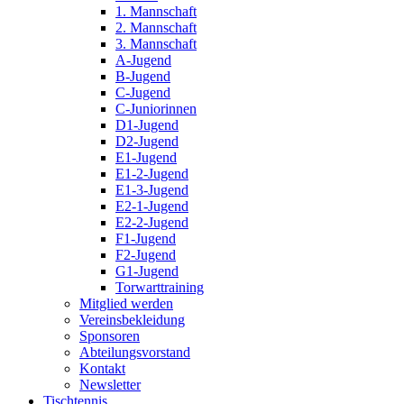
1. Mannschaft
2. Mannschaft
3. Mannschaft
A-Jugend
B-Jugend
C-Jugend
C-Juniorinnen
D1-Jugend
D2-Jugend
E1-Jugend
E1-2-Jugend
E1-3-Jugend
E2-1-Jugend
E2-2-Jugend
F1-Jugend
F2-Jugend
G1-Jugend
Torwarttraining
Mitglied werden
Vereinsbekleidung
Sponsoren
Abteilungsvorstand
Kontakt
Newsletter
Tischtennis