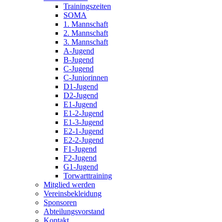
Trainingszeiten
SOMA
1. Mannschaft
2. Mannschaft
3. Mannschaft
A-Jugend
B-Jugend
C-Jugend
C-Juniorinnen
D1-Jugend
D2-Jugend
E1-Jugend
E1-2-Jugend
E1-3-Jugend
E2-1-Jugend
E2-2-Jugend
F1-Jugend
F2-Jugend
G1-Jugend
Torwarttraining
Mitglied werden
Vereinsbekleidung
Sponsoren
Abteilungsvorstand
Kontakt