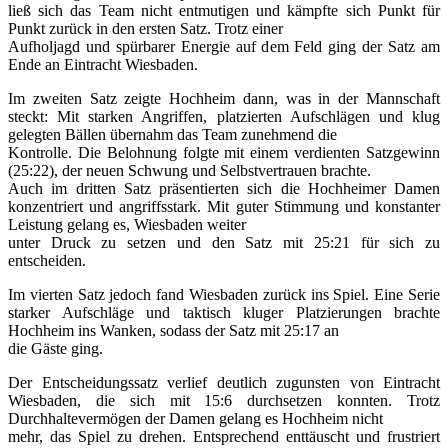
ließ sich das Team nicht entmutigen und kämpfte sich Punkt für
Punkt zurück in den ersten Satz. Trotz einer
Aufholjagd und spürbarer Energie auf dem Feld ging der Satz am
Ende an Eintracht Wiesbaden.
Im zweiten Satz zeigte Hochheim dann, was in der Mannschaft
steckt: Mit starken Angriffen, platzierten Aufschlägen und klug
gelegten Bällen übernahm das Team zunehmend die
Kontrolle. Die Belohnung folgte mit einem verdienten Satzgewinn
(25:22), der neuen Schwung und Selbstvertrauen brachte.
Auch im dritten Satz präsentierten sich die Hochheimer Damen
konzentriert und angriffsstark. Mit guter Stimmung und konstanter
Leistung gelang es, Wiesbaden weiter
unter Druck zu setzen und den Satz mit 25:21 für sich zu
entscheiden.
Im vierten Satz jedoch fand Wiesbaden zurück ins Spiel. Eine Serie
starker Aufschläge und taktisch kluger Platzierungen brachte
Hochheim ins Wanken, sodass der Satz mit 25:17 an
die Gäste ging.
Der Entscheidungssatz verlief deutlich zugunsten von Eintracht
Wiesbaden, die sich mit 15:6 durchsetzen konnten. Trotz
Durchhaltevermögen der Damen gelang es Hochheim nicht
mehr, das Spiel zu drehen. Entsprechend enttäuscht und frustriert