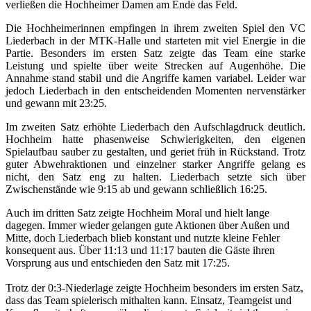
verließen die Hochheimer Damen am Ende das Feld.
Die Hochheimerinnen empfingen in ihrem zweiten Spiel den VC
Liederbach in der MTK‑Halle und starteten mit viel Energie in die
Partie. Besonders im ersten Satz zeigte das Team eine starke
Leistung und spielte über weite Strecken auf Augenhöhe. Die
Annahme stand stabil und die Angriffe kamen variabel. Leider war
jedoch Liederbach in den entscheidenden Momenten nervenstärker
und gewann mit 23:25.
Im zweiten Satz erhöhte Liederbach den Aufschlagdruck deutlich.
Hochheim hatte phasenweise Schwierigkeiten, den eigenen
Spielaufbau sauber zu gestalten, und geriet früh in Rückstand. Trotz
guter Abwehraktionen und einzelner starker Angriffe gelang es
nicht, den Satz eng zu halten. Liederbach setzte sich über
Zwischenstände wie 9:15 ab und gewann schließlich 16:25.
Auch im dritten Satz zeigte Hochheim Moral und hielt lange
dagegen. Immer wieder gelangen gute Aktionen über Außen und
Mitte, doch Liederbach blieb konstant und nutzte kleine Fehler
konsequent aus. Über 11:13 und 11:17 bauten die Gäste ihren
Vorsprung aus und entschieden den Satz mit 17:25.
Trotz der 0:3‑Niederlage zeigte Hochheim besonders im ersten Satz,
dass das Team spielerisch mithalten kann. Einsatz, Teamgeist und