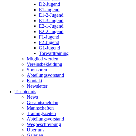
D2-Jugend
E1-Jugend
E1-2-Jugend
E1-3-Jugend
E2-1-Jugend
E2-2-Jugend
F1-Jugend
F2-Jugend
G1-Jugend
Torwarttraining
Mitglied werden
Vereinsbekleidung
Sponsoren
Abteilungsvorstand
Kontakt
Newsletter
Tischtennis
News
Gesamtspielplan
Mannschaften
Trainingszeiten
Abteilungsvorstand
Wegbeschreibung
Über uns
Galerien