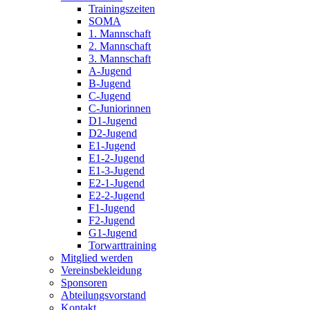
Trainingszeiten
SOMA
1. Mannschaft
2. Mannschaft
3. Mannschaft
A-Jugend
B-Jugend
C-Jugend
C-Juniorinnen
D1-Jugend
D2-Jugend
E1-Jugend
E1-2-Jugend
E1-3-Jugend
E2-1-Jugend
E2-2-Jugend
F1-Jugend
F2-Jugend
G1-Jugend
Torwarttraining
Mitglied werden
Vereinsbekleidung
Sponsoren
Abteilungsvorstand
Kontakt