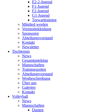
E2-2-Jugend
F1-Jugend
F2-Jugend
G1-Jugend
Torwarttraining
Mitglied werden
Vereinsbekleidung
Sponsoren
Abteilungsvorstand
Kontakt
Newsletter
Tischtennis
News
Gesamtspielplan
Mannschaften
Trainingszeiten
Abteilungsvorstand
Wegbeschreibung
Über uns
Galerien
Kontakt
Volleyball
News
Mannschaften
Damen