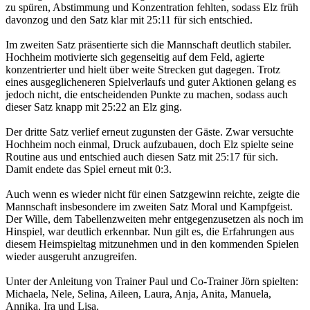
zu spüren, Abstimmung und Konzentration fehlten, sodass Elz früh
davonzog und den Satz klar mit 25:11 für sich entschied.
Im zweiten Satz präsentierte sich die Mannschaft deutlich stabiler.
Hochheim motivierte sich gegenseitig auf dem Feld, agierte
konzentrierter und hielt über weite Strecken gut dagegen. Trotz
eines ausgeglicheneren Spielverlaufs und guter Aktionen gelang es
jedoch nicht, die entscheidenden Punkte zu machen, sodass auch
dieser Satz knapp mit 25:22 an Elz ging.
Der dritte Satz verlief erneut zugunsten der Gäste. Zwar versuchte
Hochheim noch einmal, Druck aufzubauen, doch Elz spielte seine
Routine aus und entschied auch diesen Satz mit 25:17 für sich.
Damit endete das Spiel erneut mit 0:3.
Auch wenn es wieder nicht für einen Satzgewinn reichte, zeigte die
Mannschaft insbesondere im zweiten Satz Moral und Kampfgeist.
Der Wille, dem Tabellenzweiten mehr entgegenzusetzen als noch im
Hinspiel, war deutlich erkennbar. Nun gilt es, die Erfahrungen aus
diesem Heimspieltag mitzunehmen und in den kommenden Spielen
wieder ausgeruht anzugreifen.
Unter der Anleitung von Trainer Paul und Co-Trainer Jörn spielten:
Michaela, Nele, Selina, Aileen, Laura, Anja, Anita, Manuela,
Annika, Ira und Lisa.