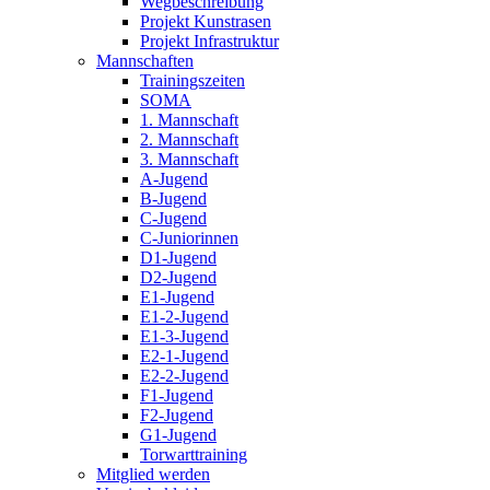
Wegbeschreibung
Projekt Kunstrasen
Projekt Infrastruktur
Mannschaften
Trainingszeiten
SOMA
1. Mannschaft
2. Mannschaft
3. Mannschaft
A-Jugend
B-Jugend
C-Jugend
C-Juniorinnen
D1-Jugend
D2-Jugend
E1-Jugend
E1-2-Jugend
E1-3-Jugend
E2-1-Jugend
E2-2-Jugend
F1-Jugend
F2-Jugend
G1-Jugend
Torwarttraining
Mitglied werden