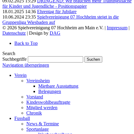
09.02.2025 15:29
DRINGEND: Wir brauchen mehr Trainingsfläche
für Kinder und Jugendliche - Positionspapier
18.01.2025 14:36
Ehrentag für Jubilare
10.06.2024 23:35
Spielvereinigung 07 Hochheim steigt in die
Gruppenliga Wiesbaden auf
© 2026 Spielvereinigung 07 Hochheim am Main e.V. |
Impressum
|
Datenschutz
| Design by
DAG
Back to Top
Search
Suchbegriffe
Suchen
Navigation überspringen
Verein
Vereinsheim
Mietbare Ausstattung
Belegungen
Vorstand
Kindeswohlbeauftragte
Mitglied werden
Chronik
Fussball
News & Termine
Sportanlage