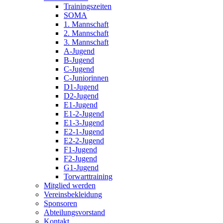
Trainingszeiten
SOMA
1. Mannschaft
2. Mannschaft
3. Mannschaft
A-Jugend
B-Jugend
C-Jugend
C-Juniorinnen
D1-Jugend
D2-Jugend
E1-Jugend
E1-2-Jugend
E1-3-Jugend
E2-1-Jugend
E2-2-Jugend
F1-Jugend
F2-Jugend
G1-Jugend
Torwarttraining
Mitglied werden
Vereinsbekleidung
Sponsoren
Abteilungsvorstand
Kontakt