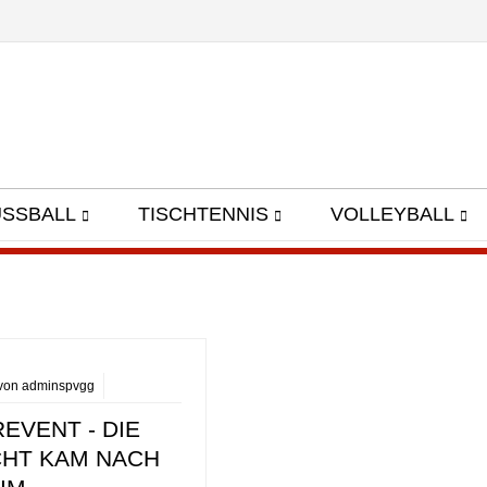
USSBALL
TISCHTENNIS
VOLLEYBALL
von adminspvgg
EVENT - DIE
CHT KAM NACH