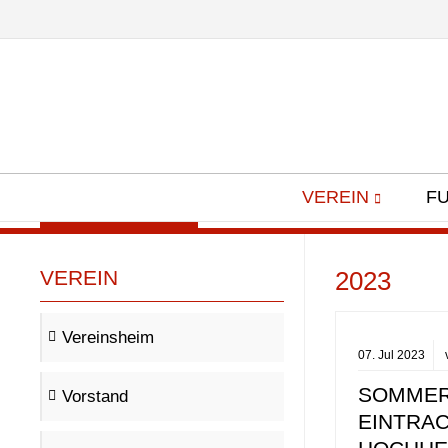
Spielvereinigung 07 Hochheim e.V.
VEREIN
F
Willkommen
VEREIN
2023
Vereinsheim
07.
Jul
2023
SOMMER
Vorstand
EINTRA