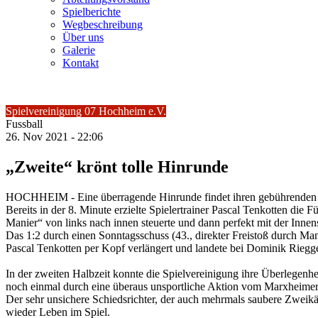
Spielberichte
Wegbeschreibung
Über uns
Galerie
Kontakt
Spielvereinigung 07 Hochheim e.V.
Fussball
26.
Nov
2021 -
22:06
„Zweite“ krönt tolle Hinrunde
HOCHHEIM - Eine überragende Hinrunde findet ihren gebührenden Ab
Bereits in der 8. Minute erzielte Spielertrainer Pascal Tenkotten di
Manier“ von links nach innen steuerte und dann perfekt mit der Innens
Das 1:2 durch einen Sonntagsschuss (43., direkter Freistoß durch Ma
Pascal Tenkotten per Kopf verlängert und landete bei Dominik Riegger
In der zweiten Halbzeit konnte die Spielvereinigung ihre Überlegenh
noch einmal durch eine überaus unsportliche Aktion vom Marxheimer B
Der sehr unsichere Schiedsrichter, der auch mehrmals saubere Zweikä
wieder Leben im Spiel.