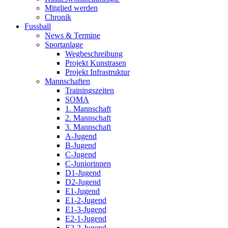
Mitglied werden
Chronik
Fussball
News & Termine
Sportanlage
Wegbeschreibung
Projekt Kunstrasen
Projekt Infrastruktur
Mannschaften
Trainingszeiten
SOMA
1. Mannschaft
2. Mannschaft
3. Mannschaft
A-Jugend
B-Jugend
C-Jugend
C-Juniorinnen
D1-Jugend
D2-Jugend
E1-Jugend
E1-2-Jugend
E1-3-Jugend
E2-1-Jugend
E2-2-Jugend