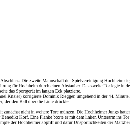
schluss: Die zweite Mannschaft der Spielvereinigung Hochheim sieg
e Führung für Hochheim durch einen Abstauber. Das zweite Tor legte in 
eite das Sportgerät im langen Eck platzierte.
nuel Knaier) korrigierte Dominik Riegger, umgehend in der 44. Minute
, der den Ball über die Linie drückte.
eit zunächst nicht in weitere Tore münzen. Die Hochheimer Jungs hatte
enedikt Korf. Eine Flanke boxte er mit dem linken Unterarm ins Tor (8
mpfe der Hochheimer abpfiff und dafür Unsportlichkeiten der Marxheim