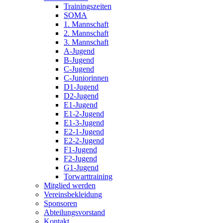
Trainingszeiten
SOMA
1. Mannschaft
2. Mannschaft
3. Mannschaft
A-Jugend
B-Jugend
C-Jugend
C-Juniorinnen
D1-Jugend
D2-Jugend
E1-Jugend
E1-2-Jugend
E1-3-Jugend
E2-1-Jugend
E2-2-Jugend
F1-Jugend
F2-Jugend
G1-Jugend
Torwarttraining
Mitglied werden
Vereinsbekleidung
Sponsoren
Abteilungsvorstand
Kontakt