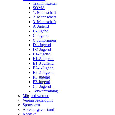
Trainingszeiten
SOMA
1. Mannschaft
2. Mannschaft
3. Mannschaft
A-Jugend
B-Jugend
C-Jugend
C-Juniorinnen
D1-Jugend
D2-Jugend
E1-Jugend
E1-2-Jugend
E1-3-Jugend
E2-1-Jugend
E2-2-Jugend
F1-Jugend
F2-Jugend
G1-Jugend
Torwarttraining
Mitglied werden
Vereinsbekleidung
Sponsoren
Abteilungsvorstand
Kontakt