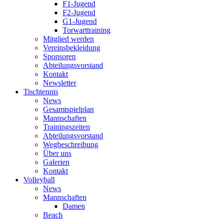
F1-Jugend
F2-Jugend
G1-Jugend
Torwarttraining
Mitglied werden
Vereinsbekleidung
Sponsoren
Abteilungsvorstand
Kontakt
Newsletter
Tischtennis
News
Gesamtspielplan
Mannschaften
Trainingszeiten
Abteilungsvorstand
Wegbeschreibung
Über uns
Galerien
Kontakt
Volleyball
News
Mannschaften
Damen
Beach