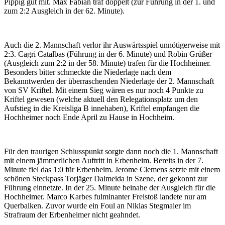
Pippig gut mit. Max Fabian traf doppelt (zur Führung in der 1. und
zum 2:2 Ausgleich in der 62. Minute).
Auch die 2. Mannschaft verlor ihr Auswärtsspiel unnötigerweise mit
2:3. Cagri Catalbas (Führung in der 6. Minute) und Robin Grüßer
(Ausgleich zum 2:2 in der 58. Minute) trafen für die Hochheimer.
Besonders bitter schmeckte die Niederlage nach dem
Bekanntwerden der überraschenden Niederlage der 2. Mannschaft
von SV Kriftel. Mit einem Sieg wären es nur noch 4 Punkte zu
Kriftel gewesen (welche aktuell den Relegationsplatz um den
Aufstieg in die Kreisliga B innehaben), Kriftel empfangen die
Hochheimer noch Ende April zu Hause in Hochheim.
Für den traurigen Schlusspunkt sorgte dann noch die 1. Mannschaft
mit einem jämmerlichen Auftritt in Erbenheim. Bereits in der 7.
Minute fiel das 1:0 für Erbenheim. Jerome Clemens setzte mit einem
schönen Steckpass Torjäger Dalmeida in Szene, der gekonnt zur
Führung einnetzte. In der 25. Minute beinahe der Ausgleich für die
Hochheimer. Marco Karbes fulminanter Freistoß landete nur am
Querbalken. Zuvor wurde ein Foul an Niklas Stegmaier im
Strafraum der Erbenheimer nicht geahndet.