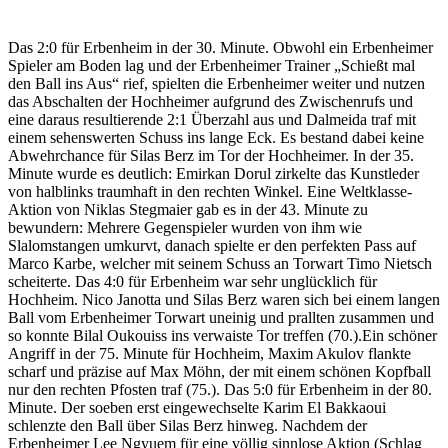
Das 2:0 für Erbenheim in der 30. Minute. Obwohl ein Erbenheimer
Spieler am Boden lag und der Erbenheimer Trainer „Schießt mal
den Ball ins Aus“ rief, spielten die Erbenheimer weiter und nutzen
das Abschalten der Hochheimer aufgrund des Zwischenrufs und
eine daraus resultierende 2:1 Überzahl aus und Dalmeida traf mit
einem sehenswerten Schuss ins lange Eck. Es bestand dabei keine
Abwehrchance für Silas Berz im Tor der Hochheimer. In der 35.
Minute wurde es deutlich: Emirkan Dorul zirkelte das Kunstleder
von halblinks traumhaft in den rechten Winkel. Eine Weltklasse-
Aktion von Niklas Stegmaier gab es in der 43. Minute zu
bewundern: Mehrere Gegenspieler wurden von ihm wie
Slalomstangen umkurvt, danach spielte er den perfekten Pass auf
Marco Karbe, welcher mit seinem Schuss an Torwart Timo Nietsch
scheiterte. Das 4:0 für Erbenheim war sehr unglücklich für
Hochheim. Nico Janotta und Silas Berz waren sich bei einem langen
Ball vom Erbenheimer Torwart uneinig und prallten zusammen und
so konnte Bilal Oukouiss ins verwaiste Tor treffen (70.).Ein schöner
Angriff in der 75. Minute für Hochheim, Maxim Akulov flankte
scharf und präzise auf Max Möhn, der mit einem schönen Kopfball
nur den rechten Pfosten traf (75.). Das 5:0 für Erbenheim in der 80.
Minute. Der soeben erst eingewechselte Karim El Bakkaoui
schlenzte den Ball über Silas Berz hinweg. Nachdem der
Erbenheimer Lee Ngyuem für eine völlig sinnlose Aktion (Schlag