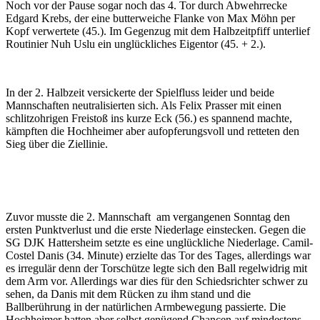
Noch vor der Pause sogar noch das 4. Tor durch Abwehrrecke
Edgard Krebs, der eine butterweiche Flanke von Max Möhn per
Kopf verwertete (45.). Im Gegenzug mit dem Halbzeitpfiff unterlief
Routinier Nuh Uslu ein unglückliches Eigentor (45. + 2.).
In der 2. Halbzeit versickerte der Spielfluss leider und beide
Mannschaften neutralisierten sich. Als Felix Prasser mit einen
schlitzohrigen Freistoß ins kurze Eck (56.) es spannend machte,
kämpften die Hochheimer aber aufopferungsvoll und retteten den
Sieg über die Ziellinie.
Zuvor musste die 2. Mannschaft am vergangenen Sonntag den
ersten Punktverlust und die erste Niederlage einstecken. Gegen die
SG DJK Hattersheim setzte es eine unglückliche Niederlage. Camil-
Costel Danis (34. Minute) erzielte das Tor des Tages, allerdings war
es irregulär denn der Torschütze legte sich den Ball regelwidrig mit
dem Arm vor. Allerdings war dies für den Schiedsrichter schwer zu
sehen, da Danis mit dem Rücken zu ihm stand und die
Ballberührung in der natürlichen Armbewegung passierte. Die
Hochheimer hatten aber selbst genügend Chancen auf mindestens