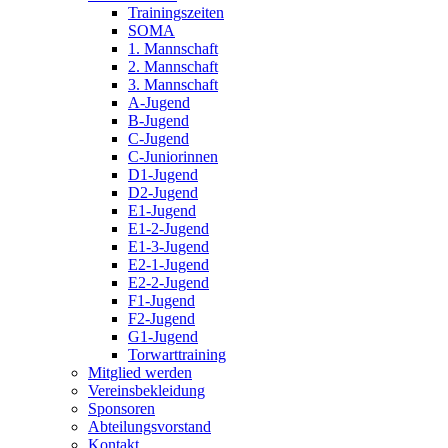
Trainingszeiten
SOMA
1. Mannschaft
2. Mannschaft
3. Mannschaft
A-Jugend
B-Jugend
C-Jugend
C-Juniorinnen
D1-Jugend
D2-Jugend
E1-Jugend
E1-2-Jugend
E1-3-Jugend
E2-1-Jugend
E2-2-Jugend
F1-Jugend
F2-Jugend
G1-Jugend
Torwarttraining
Mitglied werden
Vereinsbekleidung
Sponsoren
Abteilungsvorstand
Kontakt