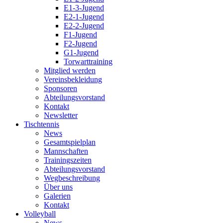
E1-3-Jugend
E2-1-Jugend
E2-2-Jugend
F1-Jugend
F2-Jugend
G1-Jugend
Torwarttraining
Mitglied werden
Vereinsbekleidung
Sponsoren
Abteilungsvorstand
Kontakt
Newsletter
Tischtennis
News
Gesamtspielplan
Mannschaften
Trainingszeiten
Abteilungsvorstand
Wegbeschreibung
Über uns
Galerien
Kontakt
Volleyball
News