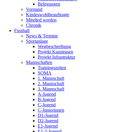
Belegungen
Vorstand
Kindeswohlbeauftragte
Mitglied werden
Chronik
Fussball
News & Termine
Sportanlage
Wegbeschreibung
Projekt Kunstrasen
Projekt Infrastruktur
Mannschaften
Trainingszeiten
SOMA
1. Mannschaft
2. Mannschaft
3. Mannschaft
A-Jugend
B-Jugend
C-Jugend
C-Juniorinnen
D1-Jugend
D2-Jugend
E1-Jugend
E1-2-Jugend