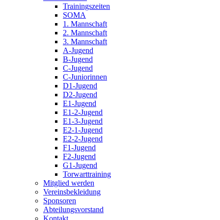
Trainingszeiten
SOMA
1. Mannschaft
2. Mannschaft
3. Mannschaft
A-Jugend
B-Jugend
C-Jugend
C-Juniorinnen
D1-Jugend
D2-Jugend
E1-Jugend
E1-2-Jugend
E1-3-Jugend
E2-1-Jugend
E2-2-Jugend
F1-Jugend
F2-Jugend
G1-Jugend
Torwarttraining
Mitglied werden
Vereinsbekleidung
Sponsoren
Abteilungsvorstand
Kontakt