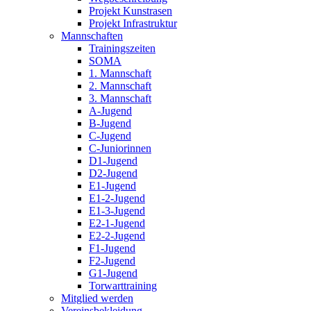
Projekt Kunstrasen
Projekt Infrastruktur
Mannschaften
Trainingszeiten
SOMA
1. Mannschaft
2. Mannschaft
3. Mannschaft
A-Jugend
B-Jugend
C-Jugend
C-Juniorinnen
D1-Jugend
D2-Jugend
E1-Jugend
E1-2-Jugend
E1-3-Jugend
E2-1-Jugend
E2-2-Jugend
F1-Jugend
F2-Jugend
G1-Jugend
Torwarttraining
Mitglied werden
Vereinsbekleidung