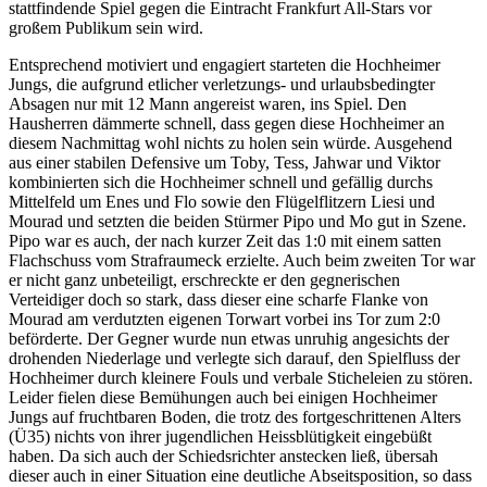
stattfindende Spiel gegen die Eintracht Frankfurt All-Stars vor
großem Publikum sein wird.
Entsprechend motiviert und engagiert starteten die Hochheimer
Jungs, die aufgrund etlicher verletzungs- und urlaubsbedingter
Absagen nur mit 12 Mann angereist waren, ins Spiel. Den
Hausherren dämmerte schnell, dass gegen diese Hochheimer an
diesem Nachmittag wohl nichts zu holen sein würde. Ausgehend
aus einer stabilen Defensive um Toby, Tess, Jahwar und Viktor
kombinierten sich die Hochheimer schnell und gefällig durchs
Mittelfeld um Enes und Flo sowie den Flügelflitzern Liesi und
Mourad und setzten die beiden Stürmer Pipo und Mo gut in Szene.
Pipo war es auch, der nach kurzer Zeit das 1:0 mit einem satten
Flachschuss vom Strafraumeck erzielte. Auch beim zweiten Tor war
er nicht ganz unbeteiligt, erschreckte er den gegnerischen
Verteidiger doch so stark, dass dieser eine scharfe Flanke von
Mourad am verdutzten eigenen Torwart vorbei ins Tor zum 2:0
beförderte. Der Gegner wurde nun etwas unruhig angesichts der
drohenden Niederlage und verlegte sich darauf, den Spielfluss der
Hochheimer durch kleinere Fouls und verbale Sticheleien zu stören.
Leider fielen diese Bemühungen auch bei einigen Hochheimer
Jungs auf fruchtbaren Boden, die trotz des fortgeschrittenen Alters
(Ü35) nichts von ihrer jugendlichen Heissblütigkeit eingebüßt
haben. Da sich auch der Schiedsrichter anstecken ließ, übersah
dieser auch in einer Situation eine deutliche Abseitsposition, so dass