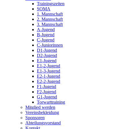
Trainingszeiten
SOMA
1. Mannschaft
2. Mannschaft
3. Mannschaft
A-Jugend
B-Jugend
C-Jugend
C-Juniorinnen
D1-Jugend
D2-Jugend
E1-Jugend
E1-2-Jugend
E1-3-Jugend
E2-1-Jugend
E2-2-Jugend
F1-Jugend
F2-Jugend
G1-Jugend
Torwarttraining
Mitglied werden
Vereinsbekleidung
Sponsoren
Abteilungsvorstand
Kontakt