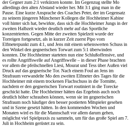
der Gegner zum 2:1 verkürzen konnte. Im Gegenzug stellte Mo
allerdings den alten Abstand wieder her. Mit 3:1 ging man in die
Pause. Eine kurze Ansprache des Coaches Peter, der im Gegensatz
zu seinem jüngeren Münchener Kollegen die Hochheimer Kabine
voll hinter sich hat, bewirkte, dass sich die Hochheimer Jungs in der
zweiten Halbzeit wieder deutlich mehr auf das Sportliche
konzentrierten. Gegen Mitte der zweiten Spielzeit wurde der
Torreigen fortgesetzt, als in kurzer Zeit zuerst Pipo vom
Elfmeterpunkt zum 4:1, und Jens mit einem sehenswerten Schuss in
den Winkel den gegnerischen Torwart zum 5:1 überwinden
konnten. Die Hochheimer starteten nun eine Schlußoffensive, und
es rollte Angriffswelle auf Angriffswelle – in dieser Phase brachten
vor allem die pfeilschnellen Liesi, Mourat und Tess über Außen viel
Druck auf das gegnerische Tor. Nach einem Foul an Jens im
Strafraum verwandelte Mo den zweiten Elfmeter des Tages für die
Hochheimer mit einem trockenen Flachschuss in die Tormitte,
nachdem er den gegnerischen Torwart routiniert in die Torecke
geschickt hatte. Die Hochheimer hätten das Ergebnis auch noch
deutlich höher schrauben können, wenn sie im gegnerischen
Strafraum noch häufiger den besser postierten Mitspieler gesehen
und in Szene gesetzt hätten. In den kommenden Wochen und
Monaten wird es für die Mannschaft vor allem darum gehen,
möglichst viel Spielpraxis zu sammeln, um für das große Spiel am 7.
Juli in Hochheim gerüstet zu sein.