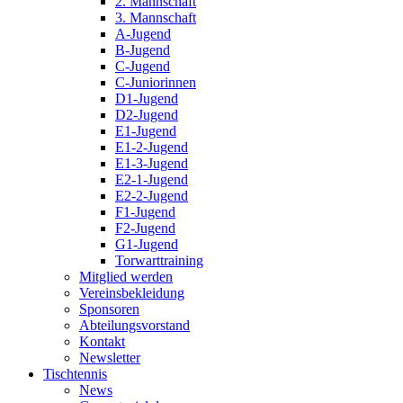
2. Mannschaft
3. Mannschaft
A-Jugend
B-Jugend
C-Jugend
C-Juniorinnen
D1-Jugend
D2-Jugend
E1-Jugend
E1-2-Jugend
E1-3-Jugend
E2-1-Jugend
E2-2-Jugend
F1-Jugend
F2-Jugend
G1-Jugend
Torwarttraining
Mitglied werden
Vereinsbekleidung
Sponsoren
Abteilungsvorstand
Kontakt
Newsletter
Tischtennis
News