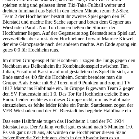
spielten ruhig und gelassen ihren Tiki-Taka-Fußball weiter und
drehten fulminant das Spiel in den letzten Minuten zum 3:2-Sieg.
Team 2 der Hochheimer bestritt ihr zweites Spiel gegen den FC
Bierstadt und machte ihre Sache super und boten dem Gegner aus
Wiesbaden Paroli. Nur Torchancen ließen die Stürmer der
Hochheimer liegen. Auf der Gegenseite zog Bierstadt sein Spiel auf,
verzweifelte aber am starken Hochheimer Torwart Maurice Kiewel,
der eine Glanzparade nach der anderen machte. Am Ende sprang ein
gutes 0:0 für Hochheim raus.
Im dritten Gruppenspiel für Hochheim 1 zogen die Jungs gegen den
Nachbarn aus Delkenheim ihr Kombinationsspiel zwischen Tim,
Julian, Yusuf und Kassim auf und gestalteten das Spiel für sich, am
Ende stand es 4:0 für die Hochheim. Somit beendete man die
Gruppe A als Erster mit 8:2 Toren und 9 Punkten und zog mit TV
1817 Mainz ins Halbfinale ein. In Gruppe B gewann Team 2 gegen
den SV Frauenstein mit 1:0. Das Tor für Hochheim erzielte Enes
Enön. Leider reichte es in dieser Gruppe nicht, um ins Halbfinale
einzuziehen, es fehlte leider fehlte ein Punkt. Stattdessen zogen der
VFR Wiesbaden und der FC Bierstadt ins begehrte Halbfinale ein.
Das erste Halbfinale trugen das Hochheim 1 und der FC 1934
Bierstadt aus. Der Anfang verlief gut, es stand nach 5 Minuten 1:0.
Es sah ganz nach aus, als würden die Hochheimer diesen Stand
locker über die Zeit bringen, doch in der Abwehr kam es zu