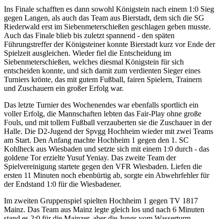
Ins Finale schafften es dann sowohl Königstein nach einem 1:0 Sieg
gegen Langen, als auch das Team aus Bierstadt, dem sich die SG
Riederwald erst im Siebenmeterschießen geschlagen geben musste.
Auch das Finale blieb bis zuletzt spannend - den späten
Führungstreffer der Königsteiner konnte Bierstadt kurz vor Ende der
Spielzeit ausgleichen. Wieder fiel die Entscheidung im
Siebenmeterschießen, welches diesmal Königstein für sich
entscheiden konnte, und sich damit zum verdienten Sieger eines
Turniers krönte, das mit gutem Fußball, fairen Spielern, Trainern
und Zuschauern ein großer Erfolg war.
Das letzte Turnier des Wochenendes war ebenfalls sportlich ein
voller Erfolg, die Mannschaften lebten das Fair-Play ohne große
Fouls, und mit tollem Fußball verzauberten sie die Zuschauer in der
Halle. Die D2-Jugend der Spvgg Hochheim wieder mit zwei Teams
am Start. Den Anfang machte Hochheim 1 gegen den 1. SC
Kohlheck aus Wiesbaden und setzte sich mit einem 1:0 durch - das
goldene Tor erzielte Yusuf Yeniay. Das zweite Team der
Spielvereinigung startete gegen den VFR Wiesbaden. Liefen die
ersten 11 Minuten noch ebenbürtig ab, sorgte ein Abwehrfehler für
der Endstand 1:0 für die Wiesbadener.
Im zweiten Gruppenspiel spielten Hochheim 1 gegen TV 1817
Mainz. Das Team aus Mainz legte gleich los und nach 6 Minuten
stand es 2:0 für die Mainzer, aber die Jungs vom Wasserturm