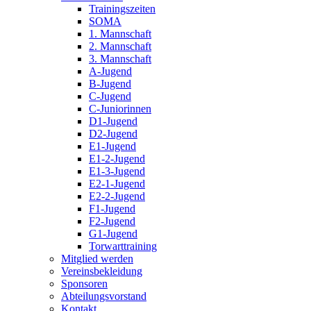
Trainingszeiten
SOMA
1. Mannschaft
2. Mannschaft
3. Mannschaft
A-Jugend
B-Jugend
C-Jugend
C-Juniorinnen
D1-Jugend
D2-Jugend
E1-Jugend
E1-2-Jugend
E1-3-Jugend
E2-1-Jugend
E2-2-Jugend
F1-Jugend
F2-Jugend
G1-Jugend
Torwarttraining
Mitglied werden
Vereinsbekleidung
Sponsoren
Abteilungsvorstand
Kontakt