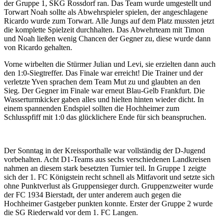
der Gruppe 1, SKG Rossdorf ran. Das Team wurde umgestellt und
Torwart Noah sollte als Abwehrspieler spielen, der angeschlagene
Ricardo wurde zum Torwart. Alle Jungs auf dem Platz mussten jetzt
die komplette Spielzeit durchhalten. Das Abwehrteam mit Timon
und Noah ließen wenig Chancen der Gegner zu, diese wurde dann
von Ricardo gehalten.
Vorne wirbelten die Stürmer Julian und Levi, sie erzielten dann auch
den 1:0-Siegtreffer. Das Finale war erreicht! Die Trainer und der
verletzte Yven sprachen dem Team Mut zu und glaubten an den
Sieg. Der Gegner im Finale war erneut Blau-Gelb Frankfurt. Die
Wasserturmkicker gaben alles und hielten hinten wieder dicht. In
einem spannenden Endspiel sollten die Hochheimer zum
Schlusspfiff mit 1:0 das glücklichere Ende für sich beanspruchen.
Der Sonntag in der Kreissporthalle war vollständig der D-Jugend
vorbehalten. Acht D1-Teams aus sechs verschiedenen Landkreisen
nahmen an diesem stark besetzten Turnier teil. In Gruppe 1 zeigte
sich der 1. FC Königstein recht schnell als Mitfavorit und setzte sich
ohne Punktverlust als Gruppensieger durch. Gruppenzweiter wurde
der FC 1934 Bierstadt, der unter anderem auch gegen die
Hochheimer Gastgeber punkten konnte. Erster der Gruppe 2 wurde
die SG Riederwald vor dem 1. FC Langen.