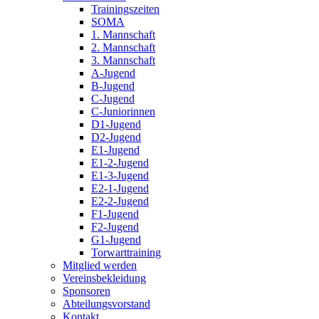
Trainingszeiten
SOMA
1. Mannschaft
2. Mannschaft
3. Mannschaft
A-Jugend
B-Jugend
C-Jugend
C-Juniorinnen
D1-Jugend
D2-Jugend
E1-Jugend
E1-2-Jugend
E1-3-Jugend
E2-1-Jugend
E2-2-Jugend
F1-Jugend
F2-Jugend
G1-Jugend
Torwarttraining
Mitglied werden
Vereinsbekleidung
Sponsoren
Abteilungsvorstand
Kontakt