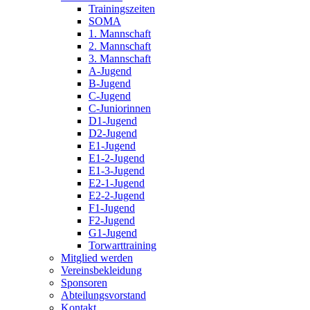
Trainingszeiten
SOMA
1. Mannschaft
2. Mannschaft
3. Mannschaft
A-Jugend
B-Jugend
C-Jugend
C-Juniorinnen
D1-Jugend
D2-Jugend
E1-Jugend
E1-2-Jugend
E1-3-Jugend
E2-1-Jugend
E2-2-Jugend
F1-Jugend
F2-Jugend
G1-Jugend
Torwarttraining
Mitglied werden
Vereinsbekleidung
Sponsoren
Abteilungsvorstand
Kontakt