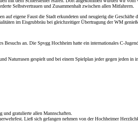
sbaden mit dem Schiersteiner Hafen. Dort angekommen wurden wir vom
förderte Selbstvertrauen und Zusammenhalt zwischen allen Mitfahrern.
 auf eigene Faust die Stadt erkundeten und neugierig die Geschäfte 
ialitäten im Eisgrubbräu bei gleichzeitiger Übertragung der WM genie
Besuchs an. Die Spvgg Hochheim hatte ein internationales C-Jugend-
nd Naturrasen gespielt und bei einem Spielplan jeder gegen jeden in 
g und gratulierte allen Mannschaften.
erwehrfest. Ließ sich gefangen nehmen von der Hochheimer Herzlichkei