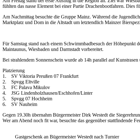
Am Freitag stand der erste Ausflug in die Region an. Ziel war Wie
fühlten das nasse Element bei einer Partie Drachenbootfahren. Dies 
Am Nachmittag besuchte die Gruppe Mainz. Während die Jugendlichen
Marktplatz und Dom in die Altstadt um letztendlich Mainzer Bierspez
Für Samstag stand nach einem Schwimmbadbesuch der Höhepunkt des 
Maintaunus, Wiesbaden und Darmstadt vorbereitet.
Bei strahlendem Sonnenschein wurde ab 14h parallel auf Kunstrasen u
Platzierung
1. SV Viktoria Preußen 07 Frankfurt
2. Spvgg Eltville
3. FC Palava Mikulov
4. JSG Lindenholzhausen/Eschhofen/Linter
5. Spvgg 07 Hochheim
6. SV Nauheim
Gegen 19.30h übernahm Bürgermeister Dirk Westedt die Siegerehrun
Wer am Abend noch fit war, besuchte das gegenüber stattfindende Feu
Gastgeschenk an Bügermeister Westedt nach Turnier