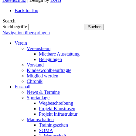
Datenschutz
| Design by
DAG
Back to Top
Search
Suchbegriffe
Suchen
Navigation überspringen
Verein
Vereinsheim
Mietbare Ausstattung
Belegungen
Vorstand
Kindeswohlbeauftragte
Mitglied werden
Chronik
Fussball
News & Termine
Sportanlage
Wegbeschreibung
Projekt Kunstrasen
Projekt Infrastruktur
Mannschaften
Trainingszeiten
SOMA
1. Mannschaft