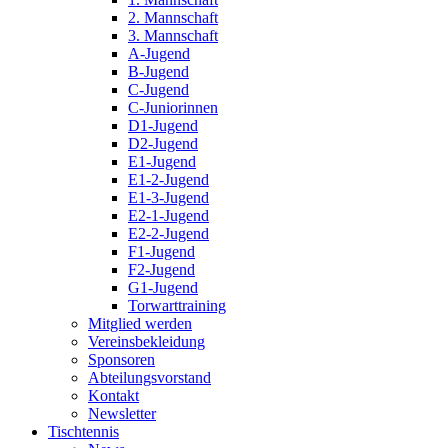
2. Mannschaft
3. Mannschaft
A-Jugend
B-Jugend
C-Jugend
C-Juniorinnen
D1-Jugend
D2-Jugend
E1-Jugend
E1-2-Jugend
E1-3-Jugend
E2-1-Jugend
E2-2-Jugend
F1-Jugend
F2-Jugend
G1-Jugend
Torwarttraining
Mitglied werden
Vereinsbekleidung
Sponsoren
Abteilungsvorstand
Kontakt
Newsletter
Tischtennis