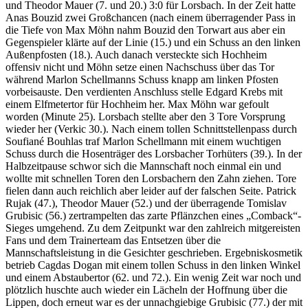
und Theodor Mauer (7. und 20.) 3:0 für Lorsbach. In der Zeit hatte
Anas Bouzid zwei Großchancen (nach einem überragender Pass in
die Tiefe von Max Möhn nahm Bouzid den Torwart aus aber ein
Gegenspieler klärte auf der Linie (15.) und ein Schuss an den linken
Außenpfosten (18.). Auch danach versteckte sich Hochheim
offensiv nicht und Möhn setze einen Nachschuss über das Tor
während Marlon Schellmanns Schuss knapp am linken Pfosten
vorbeisauste. Den verdienten Anschluss stelle Edgard Krebs mit
einem Elfmetertor für Hochheim her. Max Möhn war gefoult
worden (Minute 25). Lorsbach stellte aber den 3 Tore Vorsprung
wieder her (Verkic 30.). Nach einem tollen Schnittstellenpass durch
Soufiané Bouhlas traf Marlon Schellmann mit einem wuchtigen
Schuss durch die Hosenträger des Lorsbacher Torhüters (39.). In der
Halbzeitpause schwor sich die Mannschaft noch einmal ein und
wollte mit schnellen Toren den Lorsbachern den Zahn ziehen. Tore
fielen dann auch reichlich aber leider auf der falschen Seite. Patrick
Rujak (47.), Theodor Mauer (52.) und der überragende Tomislav
Grubisic (56.) zertrampelten das zarte Pflänzchen eines „Comback“-
Sieges umgehend. Zu dem Zeitpunkt war den zahlreich mitgereisten
Fans und dem Trainerteam das Entsetzen über die
Mannschaftsleistung in die Gesichter geschrieben. Ergebniskosmetik
betrieb Cagdas Dogan mit einem tollen Schuss in den linken Winkel
und einem Abstaubertor (62. und 72.). Ein wenig Zeit war noch und
plötzlich huschte auch wieder ein Lächeln der Hoffnung über die
Lippen, doch erneut war es der unnachgiebige Grubisic (77.) der mit