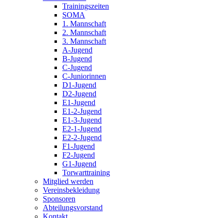
Trainingszeiten
SOMA
1. Mannschaft
2. Mannschaft
3. Mannschaft
A-Jugend
B-Jugend
C-Jugend
C-Juniorinnen
D1-Jugend
D2-Jugend
E1-Jugend
E1-2-Jugend
E1-3-Jugend
E2-1-Jugend
E2-2-Jugend
F1-Jugend
F2-Jugend
G1-Jugend
Torwarttraining
Mitglied werden
Vereinsbekleidung
Sponsoren
Abteilungsvorstand
Kontakt