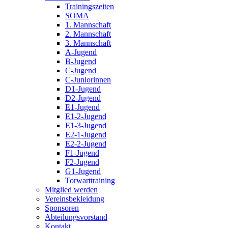
Trainingszeiten
SOMA
1. Mannschaft
2. Mannschaft
3. Mannschaft
A-Jugend
B-Jugend
C-Jugend
C-Juniorinnen
D1-Jugend
D2-Jugend
E1-Jugend
E1-2-Jugend
E1-3-Jugend
E2-1-Jugend
E2-2-Jugend
F1-Jugend
F2-Jugend
G1-Jugend
Torwarttraining
Mitglied werden
Vereinsbekleidung
Sponsoren
Abteilungsvorstand
Kontakt