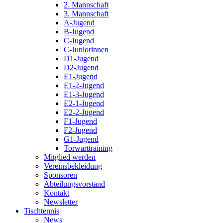
2. Mannschaft
3. Mannschaft
A-Jugend
B-Jugend
C-Jugend
C-Juniorinnen
D1-Jugend
D2-Jugend
E1-Jugend
E1-2-Jugend
E1-3-Jugend
E2-1-Jugend
E2-2-Jugend
F1-Jugend
F2-Jugend
G1-Jugend
Torwarttraining
Mitglied werden
Vereinsbekleidung
Sponsoren
Abteilungsvorstand
Kontakt
Newsletter
Tischtennis
News