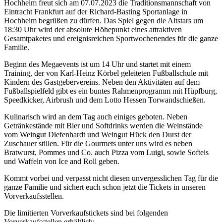
Hochheim freut sich am 07.07.2023 die Traditionsmannschaft von
Eintracht Frankfurt auf der Richard-Basting Sportanlage in
Hochheim begrüßen zu dürfen. Das Spiel gegen die Altstars um
18:30 Uhr wird der absolute Höhepunkt eines attraktiven
Gesamtpaketes und ereignisreichen Sportwochenendes für die ganze
Familie.
Beginn des Megaevents ist um 14 Uhr und startet mit einem
Training, der von Karl-Heinz Körbel geleiteten Fußballschule mit
Kindern des Gastgebervereins. Neben den Aktivitäten auf dem
Fußballspielfeld gibt es ein buntes Rahmenprogramm mit Hüpfburg,
Speedkicker, Airbrush und dem Lotto Hessen Torwandschießen.
Kulinarisch wird an dem Tag auch einiges geboten. Neben
Getränkestände mit Bier und Softdrinks werden die Weinstände
vom Weingut Diefenhardt und Weingut Hück den Durst der
Zuschauer stillen. Für die Gourmets unter uns wird es neben
Bratwurst, Pommes und Co. auch Pizza vom Luigi, sowie Softeis
und Waffeln von Ice and Roll geben.
Kommt vorbei und verpasst nicht diesen unvergesslichen Tag für die
ganze Familie und sichert euch schon jetzt die Tickets in unseren
Vorverkaufsstellen.
Die limitierten Vorverkaufstickets sind bei folgenden
Vorverkaufsstellen erhältlich: