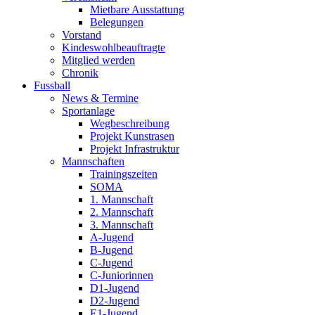
Mietbare Ausstattung
Belegungen
Vorstand
Kindeswohlbeauftragte
Mitglied werden
Chronik
Fussball
News & Termine
Sportanlage
Wegbeschreibung
Projekt Kunstrasen
Projekt Infrastruktur
Mannschaften
Trainingszeiten
SOMA
1. Mannschaft
2. Mannschaft
3. Mannschaft
A-Jugend
B-Jugend
C-Jugend
C-Juniorinnen
D1-Jugend
D2-Jugend
E1-Jugend