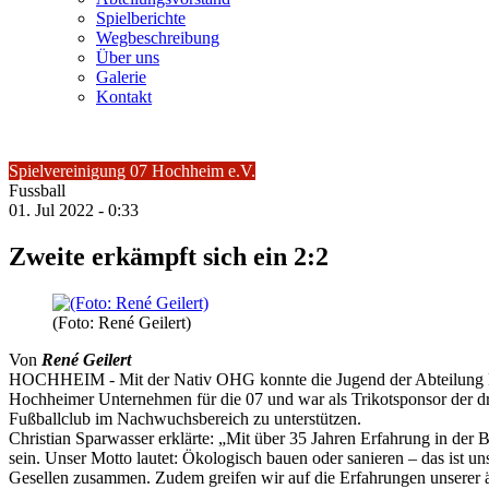
Spielberichte
Wegbeschreibung
Über uns
Galerie
Kontakt
Spielvereinigung 07 Hochheim e.V.
Fussball
01.
Jul
2022 -
0:33
Zweite erkämpft sich ein 2:2
(Foto: René Geilert)
Von
René Geilert
HOCHHEIM - Mit der Nativ OHG konnte die Jugend der Abteilung Fußb
Hochheimer Unternehmen für die 07 und war als Trikotsponsor der dr
Fußballclub im Nachwuchsbereich zu unterstützen.
Christian Sparwasser erklärte: „Mit über 35 Jahren Erfahrung in der B
sein. Unser Motto lautet: Ökologisch bauen oder sanieren – das ist u
Gesellen zusammen. Zudem greifen wir auf die Erfahrungen unserer ä