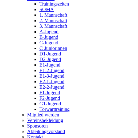
Trainingszeiten
SOMA
1. Mannschaft
2. Mannschaft
3. Mannschaft
A-Jugend
B-Jugend
C-Jugend
C-Juniorinnen
D1-Jugend
D2-Jugend
E1-Jugend
E1-2-Jugend
E1-3-Jugend
E2-1-Jugend
E2-2-Jugend
F1-Jugend
F2-Jugend
G1-Jugend
Torwarttraining
Mitglied werden
Vereinsbekleidung
Sponsoren
Abteilungsvorstand
Kontakt