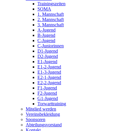
Trainingszeiten
SOMA
1. Mannschaft
2. Mannschaft
3. Mannschaft
A-Jugend
B-Jugend
C-Jugend
C-Juniorinnen
D1-Jugend
D2-Jugend
E1-Jugend
E1-2-Jugend
E1-3-Jugend
E2-1-Jugend
E2-2-Jugend
F1-Jugend
F2-Jugend
G1-Jugend
Torwarttraining
Mitglied werden
Vereinsbekleidung
Sponsoren
Abteilungsvorstand
Kontakt